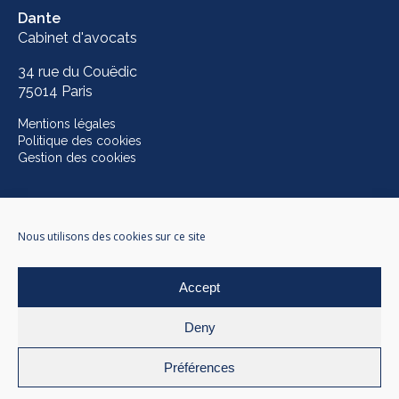
Dante
Cabinet d'avocats
34 rue du Couëdic
75014 Paris
Mentions légales
Politique des cookies
Gestion des cookies
Conception graphique
Nous utilisons des cookies sur ce site
Breakfast Included
Web design et développement
Accept
mosne
Photos
Deny
©
François Rouzioux
Préférences
© 2026 Dante. All right reserved.