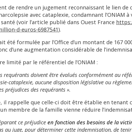
ent de rendre un jugement reconnaissant le lien de c
rcolepsie avec cataplexie, condamnant l’ONIAM à ver
santé (voir l’article publié dans Ouest France
https:
illion-d-euros-6987541
).
it été formulée par l’Office d’un montant de 167 000
 donc d’une augmentation considérable de l’indemnisati
re limité par le référentiel de l’ONIAM :
es requérants doivent être évalués conformément au référ
sie-cataplexie, aucune disposition législative ou règleme
es préjudices des requérants ».
, il rappelle que celle-ci doit être établie en tenan
r un membre de la famille vienne réduire l’indemnisa
réparant ce préjudice
en fonction des besoins de la vict
s au juge, pour déterminer cette indemnisation, de tenir