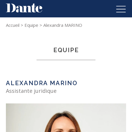
Dante
Skip to content
Men
Accueil
>
Equipe
>
Alexandra MARINO
EQUIPE
ALEXANDRA MARINO
Assistante juridique